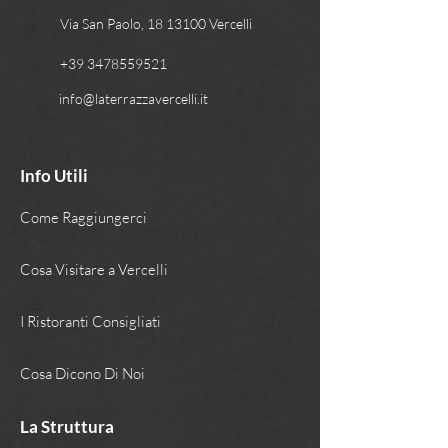
Via San Paolo, 18 13100 Vercelli
+39 3478559521
info@laterrazzavercelli.it
Info Utili
Come Raggiungerci
Cosa Visitare a Vercelli
I Ristoranti Consigliati
Cosa Dicono Di Noi
La Struttura