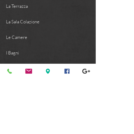
La Terrazza
La Sala Colazione
Le Camere
I Bagni
Per qualsiasi tua richiesta non esitare a
contattarci!
C O N T A T T I
Terms & Conditions IT