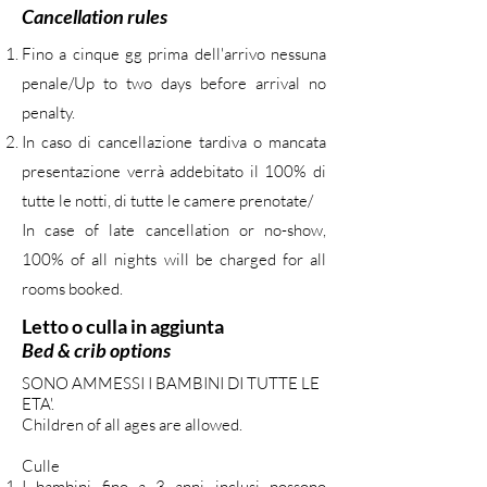
Cancellation rules
Fino a cinque gg prima dell'arrivo nessuna
penale/Up to two days before arrival no
penalty.
In caso di cancellazione tardiva o mancata
presentazione verrà addebitato il 100% di
tutte le notti, di tutte le camere prenotate/
In case of late cancellation or no-show,
100% of all nights will be charged for all
rooms booked.
Letto o culla in aggiunta
Bed & crib options
SONO AMMESSI I BAMBINI DI TUTTE LE
ETA'​.
Children of all ages are allowed.
Culle
I bambini fino a 3 anni inclusi possono