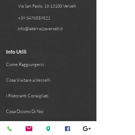
Via San Paolo, 18 13100 Vercelli
+39 3478559521
info@laterrazzavercelli.it
Info Utili
Come Raggiungerci
Cosa Visitare a Vercelli
I Ristoranti Consigliati
Cosa Dicono Di Noi
La Struttura